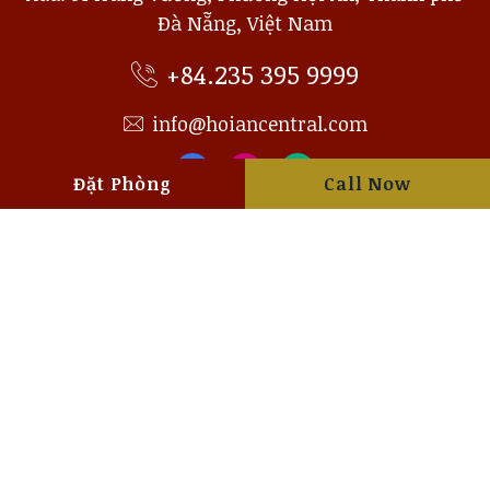
Đà Nẵng, Việt Nam
+84.235 395 9999
info@hoiancentral.com
Đặt Phòng
Call Now
HOIAN CENTRAL BOUTIQUE
DỊCH VỤ KHÁCH SẠN
KHÁM PHÁ
TIỆN NGHI KHÁCH SẠN
Accepted Cards