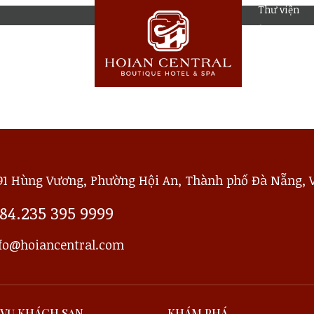
Thư viện
ảnh
Ụ & TIỆN
LÀM ĐẸP &
SPA
91 Hùng Vương, Phường Hội An, Thành phố Đà Nẵng, 
84.235 395 9999
fo@hoiancentral.com
 VỤ KHÁCH SẠN
KHÁM PHÁ