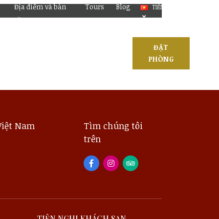
Địa điểm và bản
Tours
Blog
TIẾNG VIỆT
đồ
ĐẶT
ƯU
DỊCH VỤ ĐƯA
PHÒNG
ĐÃI
ĐÓN
Việt Nam
Tìm chúng tôi
trên
TIỆN NGHI KHÁCH SẠN