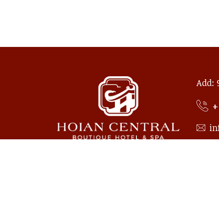
Add: 
+
in
HOIAN CENTRAL BOUTIQUE
DỊCH
Giới thiệu
Nhà h
Thư viện ảnh
Quầy 