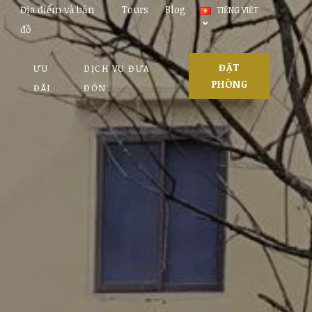
Địa điểm và bản
Tours
Blog
TIẾNG VIỆT
đồ
ĐẶT
ƯU
DỊCH VỤ ĐƯA
PHÒNG
ĐÃI
ĐÓN