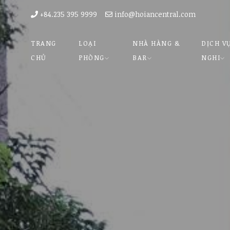
+84.235 395 9999
info@hoiancentral.com
TRANG
LOẠI
NHÀ HÀNG &
DỊCH V
CHỦ
PHÒNG
BAR
NGHI