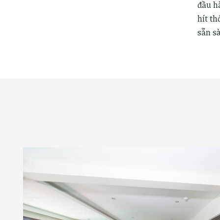
đầu h
hít th
sẵn s